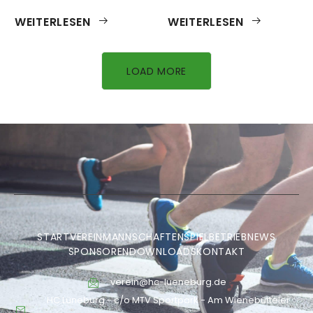
WEITERLESEN
WEITERLESEN
LOAD MORE
START
VEREIN
MANNSCHAFTEN
SPIELBETRIEB
NEWS
SPONSOREN
DOWNLOADS
KONTAKT
verein@hc-lueneburg.de
HC Lüneburg - c/o MTV Sportpark - Am Wienebütteler